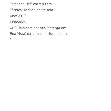
Tamanho: 155 cm x 80 cm
Técnica: Acrílica sobre tela
Ano: 2017
Disponível
OBS: Tela com chassis (entrega em
Boa Vista) ou sem chassis/moldura
(entrega por correio).
CONHEÇA O ATELIÊ AMARELLO
ATE
LIÊ
AMAR
ELLO
+55 095 99118-7315
+55 095 99136-3731
atelieamarello139@gmail.com