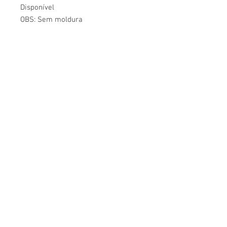
Disponível
OBS: Sem moldura
CONHEÇA O ATELIÊ AMARELLO
ATE
LIÊ
AMAR
ELLO
+55 095 99118-7315
+55 095 99136-3731
atelieamarello139@gmail.com
Rua Sócrates Peixoto, 139
Jardim Floresta, CEP:
69312-095
Boa Vista - RR - Brasil