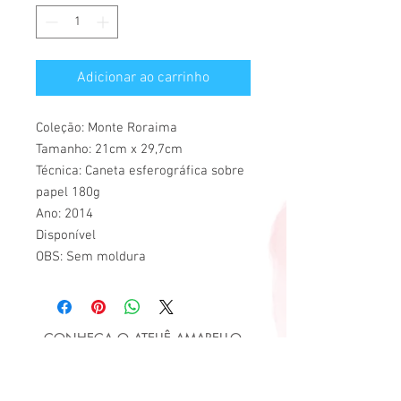
Adicionar ao carrinho
Coleção: Monte Roraima
Tamanho: 21cm x 29,7cm
Técnica: Caneta esferográfica sobre
papel 180g
Ano: 2014
Disponível
OBS: Sem moldura
CONHEÇA O ATELIÊ AMARELLO
ATE
LIÊ
AMAR
ELLO