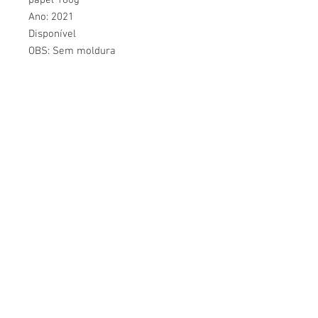
papel 180g
Ano: 2021
Disponível
OBS: Sem moldura
CONHEÇA O ATELIÊ AMARELLO
ATE
LIÊ
AMAR
ELLO
+55 095 99118-7315
+55 095 99136-3731
atelieamarello139@gmail.com
Rua Sócrates Peixoto, 139
Jardim Floresta, CEP:
69312-095
Boa Vista - RR - Brasil